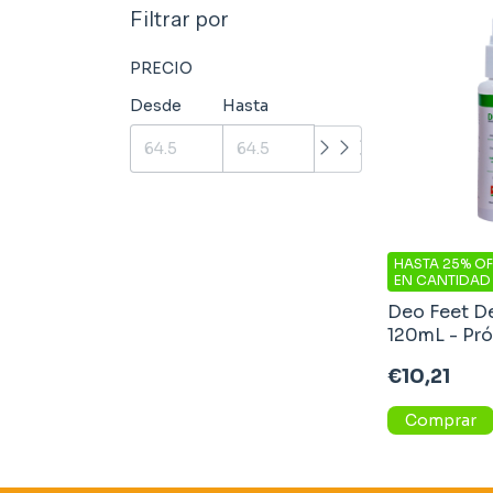
Filtrar por
PRECIO
Desde
Hasta
HASTA 25% OF
EN CANTIDAD
Deo Feet D
120mL - Pr
€10,21