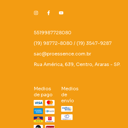
5519987728080
(19) 98772-8080 / (19) 3547-9287
sac@proessence.com.br
Rua América, 639, Centro, Araras - SP.
Medios
Medios
de pago
de
envío