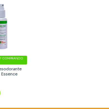
F
COMPRANDO
esodorante
ó Essence