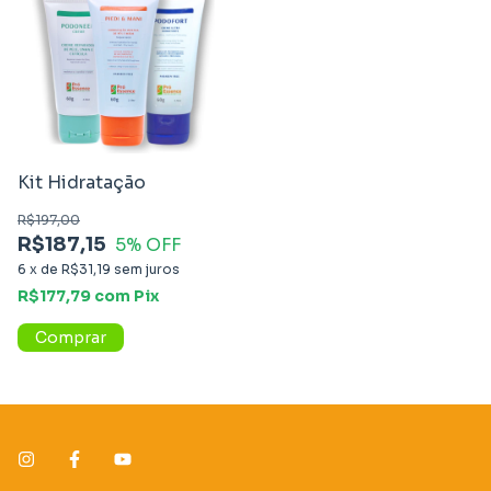
Kit Hidratação
R$197,00
R$187,15
5
% OFF
6
x
de
R$31,19
sem juros
R$177,79
com
Pix