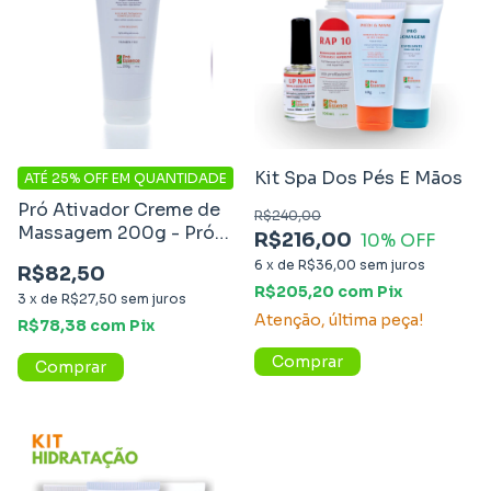
Kit Spa Dos Pés E Mãos
ATÉ 25% OFF
EM QUANTIDADE
Pró Ativador Creme de
R$240,00
Massagem 200g - Pró
R$216,00
10
% OFF
Essence
6
x
de
R$36,00
sem juros
R$82,50
R$205,20
com
Pix
3
x
de
R$27,50
sem juros
Atenção, última peça!
R$78,38
com
Pix