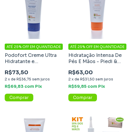
ATÉ 25% OFF
EM QUANTIDADE
ATÉ 25% OFF
EM QUANTIDADE
Podofort Creme Ultra
Hidratação Intensa De
Hidratante e
Pés E Mãos - Piedi &
Cicatrizante - Pró
Mani
R$73,50
R$63,00
Essence
2
x
de
R$36,75
sem juros
2
x
de
R$31,50
sem juros
R$69,83
com
Pix
R$59,85
com
Pix
Comprar
Comprar