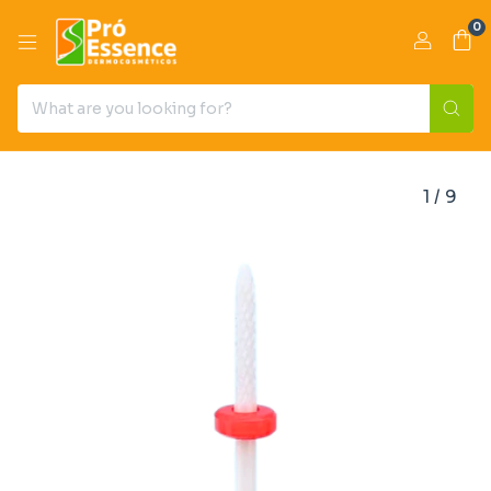
0
1
/
9