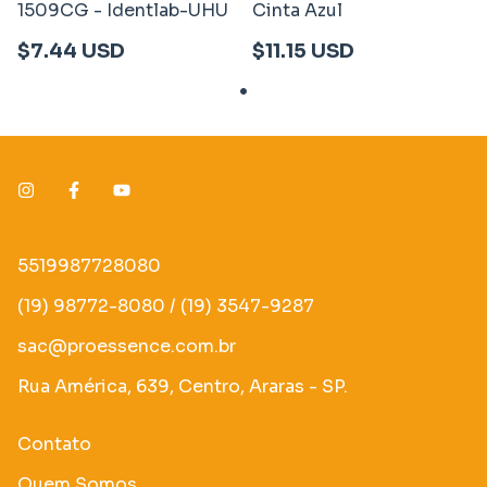
1509CG - Identlab-UHU
Cinta Azul
$7.44 USD
$11.15 USD
5519987728080
(19) 98772-8080 / (19) 3547-9287
sac@proessence.com.br
Rua América, 639, Centro, Araras - SP.
Contato
Quem Somos